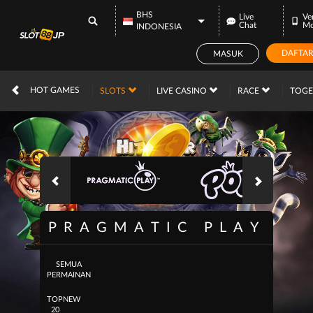
BHS
Live
Ve
Chat
Mo
INDONESIA
DAFTA
MASUK
IDR
12,689,901,
HOT GAMES
SLOTS
LIVE CASINO
RACE
TOG
PRAGMATIC PLAY
SEMUA
PERMAINAN
TOP
NEW
20