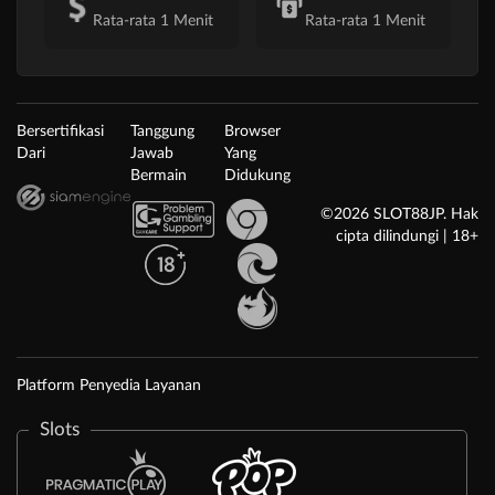
Rata-rata 1 Menit
Rata-rata 1 Menit
Bersertifikasi
Tanggung
Browser
Dari
Jawab
Yang
Bermain
Didukung
©2026 SLOT88JP. Hak
cipta dilindungi | 18+
Platform Penyedia Layanan
Slots