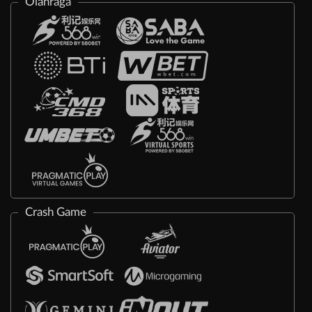
Olahraga
Crash Game