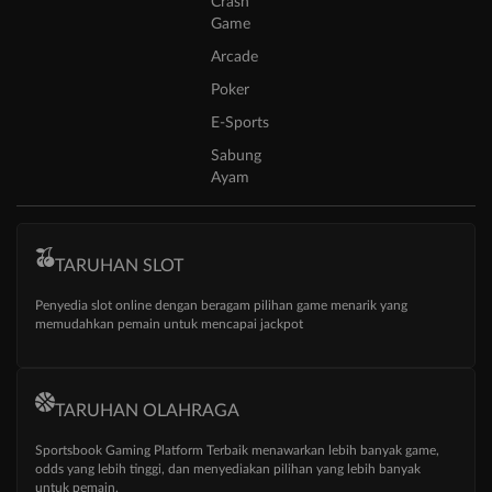
Crash
Game
Arcade
Poker
E-Sports
Sabung
Ayam
TARUHAN SLOT
Penyedia slot online dengan beragam pilihan game menarik yang
memudahkan pemain untuk mencapai jackpot
TARUHAN OLAHRAGA
Sportsbook Gaming Platform Terbaik menawarkan lebih banyak game,
odds yang lebih tinggi, dan menyediakan pilihan yang lebih banyak
untuk pemain.