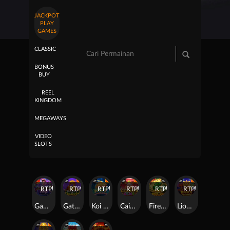
JACKPOT
PLAY
GAMES
CLASSIC
BONUS
BUY
REEL
KINGDOM
MEGAWAYS
VIDEO
SLOTS
RTP
94%
RTP
92%
RTP
81%
RTP
87%
RTP
84%
RTP
81%
Gameshow Party Jackpot Play
Gates of Dragon Jackpot Play
Koi Bonanza Jackpot Play
Caishen's Gems Jackpot Play
Fire Hot 20 Jackpot Play
Lions Dance Megaways Jackpot Play