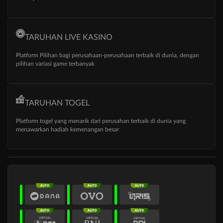
TARUHAN LIVE KASINO
Platform Pilihan bagi perusahaan-perusahaan terbaik di dunia, dengan
pilihan variasi game terbanyak
TARUHAN TOGEL
Platform togel yang menarik dari perusahan terbaik di dunia yang
menawarkan hadiah kemenangan besar