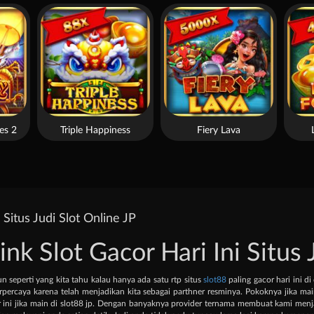
es 2
Triple Happiness
Fiery Lava
Situs Judi Slot Online JP
k Slot Gacor Hari Ini Situs J
seperti yang kita tahu kalau hanya ada satu rtp situs
slot88
paling gacor hari ini di
erpercaya karena telah menjadikan kita sebagai parthner resminya. Pokoknya jika 
i jika main di slot88 jp. Dengan banyaknya provider ternama membuat kami menjadi s