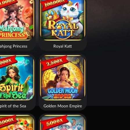
hjong Princess
Royal Katt
pirit of the Sea
Golden Moon Empire