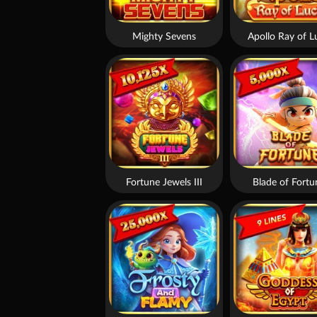
Mighty Sevens
Apollo Ray of L
Fortune Jewels III
Blade of Fortu