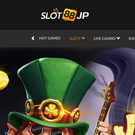
HOT GAMES
SLOTS
LIVE CASINO
RA