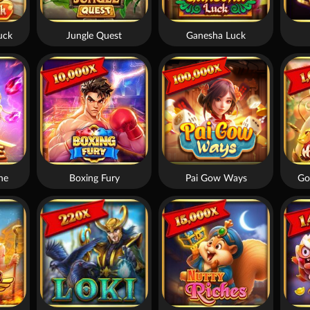
uck
Jungle Quest
Ganesha Luck
ne
Boxing Fury
Pai Gow Ways
Go