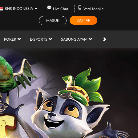
BHS INDONESIA
Live Chat
Versi Mobile
DAFTAR
MASUK
PROMOSI
POKER
E-SPORTS
SABUNG AYAM