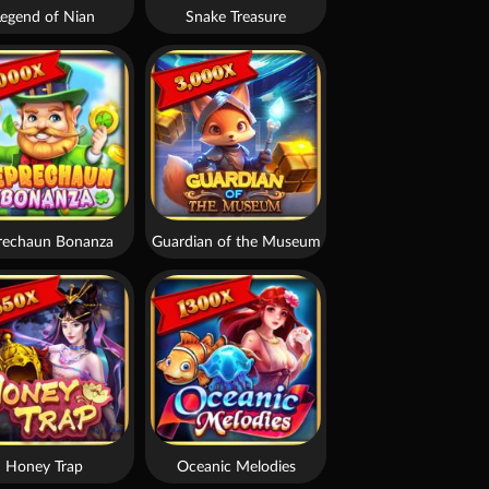
Legend of Nian
Snake Treasure
rechaun Bonanza
Guardian of the Museum
Honey Trap
Oceanic Melodies