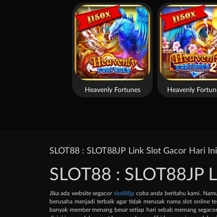
Heavenly Fortunes
Heavenly Fortun
SLOT88 : SLOT88JP Link Slot Gacor Hari Ini 
SLOT88 : SLOT88JP Lin
Jika ada website segacor
slot88jp
coba anda beritahu kami. Namun 
berusaha menjadi terbaik agar tidak merusak nama slot online t
banyak member menang besar setiap hari sebab memang segacor in