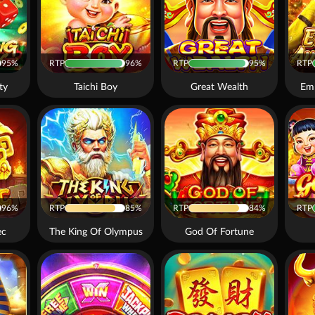
95%
RTP
96%
RTP
95%
RTP
ty
Taichi Boy
Great Wealth
Emp
96%
RTP
85%
RTP
84%
RTP
ec
The King Of Olympus
God Of Fortune