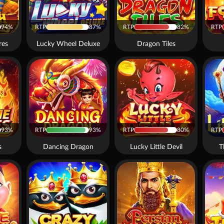
94%
RTP
87%
RTP
82%
RTP
res
Lucky Wheel Deluxe
Dragon Tiles
93%
RTP
93%
RTP
80%
RTP
s
Dancing Dragon
Lucky Little Devil
T