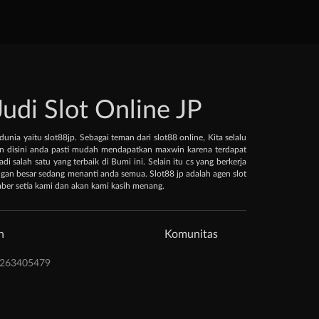
udi Slot Online JP
 dunia yaitu slot88jp. Sebagai teman dari slot88 online, Kita selalu
main disini anda pasti mudah mendapatkan maxwin karena terdapat
alah satu yang terbaik di Bumi ini. Selain itu cs yang berkerja
angan besar sedang menanti anda semua. Slot88 jp adalah agen slot
mber setia kami dan akan kami kasih menang.
n
Komunitas
263405479