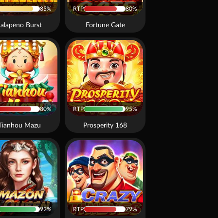
85%
RTP
80%
Jalapeno Burst
Fortune Gate
80%
RTP
95%
Tianhou Mazu
Prosperity 168
92%
RTP
79%