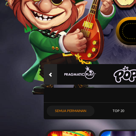
SEMUA PERMAINAN
TOP 20