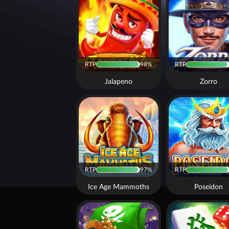
RTP
98%
RTP
Jalapeno
Zorro
RTP
97%
RTP
Ice Age Mammoths
Poseidon