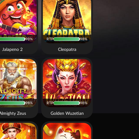
98%
RTP
98%
Jalapeno 2
Cleopatra
98%
RTP
98%
Almighty Zeus
Golden Wuzetian