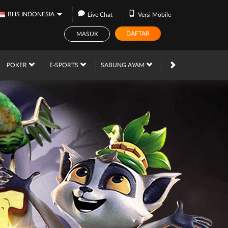
BHS INDONESIA
Live Chat
Versi Mobile
DAFTAR
MASUK
PROMOSI
POKER
E-SPORTS
SABUNG AYAM