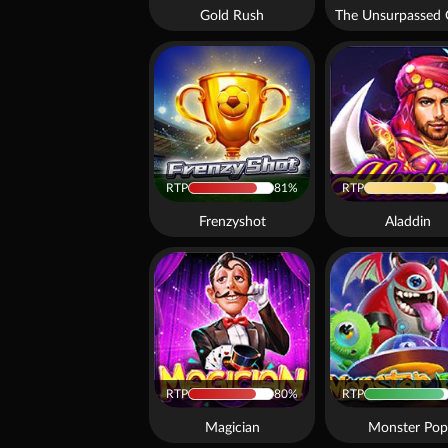
Gold Rush
The Unsurpassed 
RTP
81%
RTP
Frenzyshot
Aladdin
RTP
80%
RTP
Magician
Monster Pop