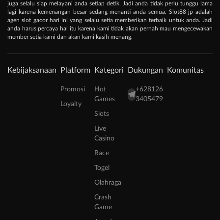
juga selalu siap melayani anda setiap detik. Jadi anda tidak perlu tunggu lama
lagi karena kemenangan besar sedang menanti anda semua. Slot88 jp adalah
agen slot gacor hari ini yang selalu setia memberikan terbaik untuk anda. Jadi
anda harus percaya hal itu karena kami tidak akan pernah mau mengecewakan
member setia kami dan akan kami kasih menang.
Kebijaksanaan
Platform
Kategori
Dukungan
Komunitas
Promosi
Hot
+628126
Games
3405479
Loyalty
Slots
Live
Casino
Race
Togel
Olahraga
Crash
Game