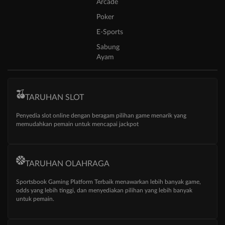
Arcade
Poker
E-Sports
Sabung
Ayam
TARUHAN SLOT
Penyedia slot online dengan beragam pilihan game menarik yang
memudahkan pemain untuk mencapai jackpot
TARUHAN OLAHRAGA
Sportsbook Gaming Platform Terbaik menawarkan lebih banyak game,
odds yang lebih tinggi, dan menyediakan pilihan yang lebih banyak
untuk pemain.