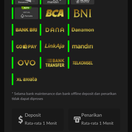
* Selama bank maintenance dan bank offline deposit dan penarikan
tidak dapat diproses
Deposit
Penarikan
Rata-rata 1 Menit
Rata-rata 1 Menit